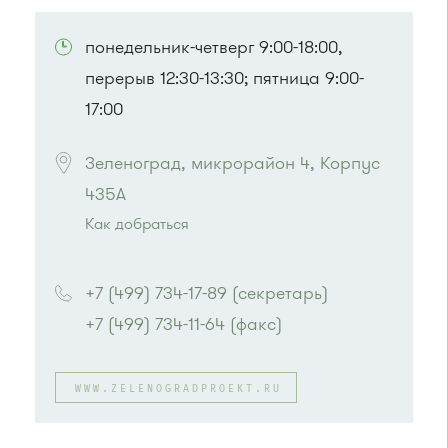
ПОСМОТРЕТЬ НА КАРТЕ
понедельник-четверг 9:00-18:00,
перерыв 12:30-13:30; пятница 9:00-
17:00
Зеленоград, микрорайон 4, Корпус 
435А
Как добраться
Проезд до остановки
"Магазин "Океан""
:
Автобусы № 400, 400э
+7 (499) 734-17-89 (секретарь)
или до остановки
"Дом быта"
:
+7 (499) 734-11-64 (факс)
Автобусы № 1, 3, 8, 11, 19, 29, 32. Маршрутки
№ 408м, 476м
WWW.ZELENOGRADPROEKT.RU