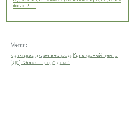
Подписываясь, вы принимаете условия и подтверждаете, что вам
больше 18 лет
Метки:
культура
дк
зеленоград
Культурный центр
,
,
,
(ДК) "Зеленоград"
дом 1
,