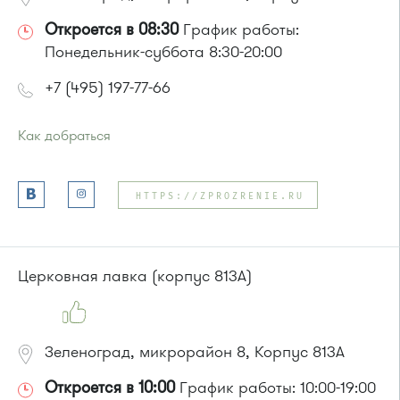
Откроется в 08:30
График работы:
Понедельник-суббота 8:30-20:00
+7 (495) 197-77-66
Как добраться
Проезд до остановки
"Универсам"
:
Автобусы № 2, 3, 9, 11, 19, 21, 31, 32.
HTTPS://ZPROZRENIE.RU
Маршрутка № 409м, 419м
или до остановки
"Поликлиника 105"
:
Автобусы № 2, 3, 8, 11, 19, 29, 32.
Маршрутка № 408м, 419м
Церковная лавка (корпус 813А)
Зеленоград, микрорайон 8, Корпус 813А
Откроется в 10:00
График работы: 10:00-19:00