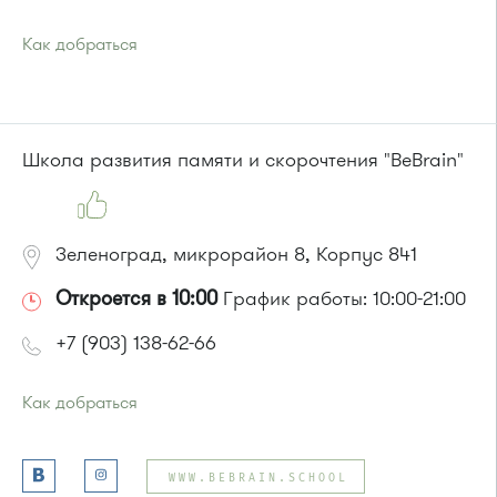
Как добраться
Проезд до остановки
"Поликлиника 105"
:
Автобусы № 2, 3, 9, 11, 19, 31, 32.
Маршрутка № 409м, 419м
или до остановки
"Универсам"
:
Школа развития памяти и скорочтения "BeBrain"
Автобусы № 2, 3, 9, 11, 19, 21, 31, 32.
Маршрутка № 409м, 419м
Зеленоград, микрорайон 8, Корпус 841
Откроется в 10:00
График работы: 10:00-21:00
+7 (903) 138-62-66
Как добраться
Проезд до остановки
"Заводская улица"
:
Автобус № 20.
WWW.BEBRAIN.SCHOOL
Маршрутка № 460м