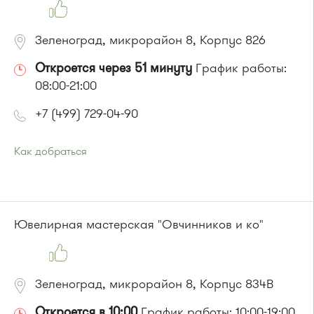
Зеленоград, микрорайон 8, Корпус 826
Откроется через 51 минуту
График работы:
08:00-21:00
+7 (499) 729-04-90
Как добраться
Проезд до остановки
"Универсам"
:
Автобусы № 2, 3, 9, 11, 19, 21, 31, 32.
Маршрутка № 409м, 419м
или до остановки
"Поликлиника 105"
:
Ювелирная мастерская "Овчинников и ко"
Автобусы № 2, 3, 8, 11, 19, 29, 32.
Маршрутка № 408м, 419м
Зеленоград, микрорайон 8, Корпус 834В
Откроется в 10:00
График работы: 10:00-19:00