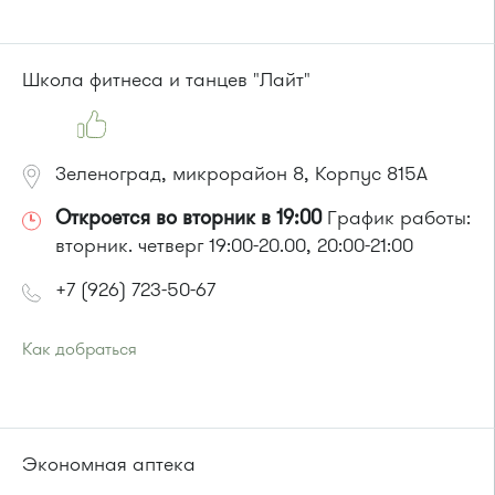
или до остановки
"Универсам"
:
Автобусы № 2, 3, 9, 11, 19, 21, 31, 32.
Маршрутка № 409м, 419м
Школа фитнеса и танцев "Лайт"
Зеленоград, микрорайон 8, Корпус 815А
Откроется во вторник в 19:00
График работы:
вторник. четверг 19:00-20.00, 20:00-21:00
+7 (926) 723-50-67
Как добраться
Проезд до остановки
"Корпус 815"
:
Автобус № 21
или до остановки
"Корпус 856"
:
Автобус № 21.
Экономная аптека