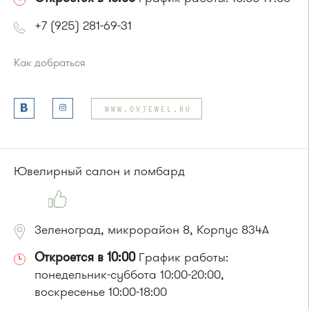
+7 (925) 281-69-31
Как добраться
Проезд до остановки
"Станция Крюково"
:
Автобусы № 1, 2, 3, 4, 9, 10, 11, 12, 13, 21, 23, 29, 31, 403, 312,
WWW.OVJEWEL.RU
377, 390, 476, 493.
Маршрутка № 127, 312, 377, 390, 476, 408м, 409м, 721м,
903, 128, 431м, 900
или до остановки
"Привокзальная площадь"
:
Ювелирный салон и ломбард
Автобусы № 14, 16, 20, 400т, 28.
Маршрутки: 460м, 707м, Ашан-1, Ашан-2
Зеленоград, микрорайон 8, Корпус 834А
Откроется в 10:00
График работы:
понедельник-суббота 10:00-20:00,
воскресенье 10:00-18:00