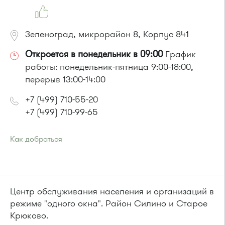
Зеленоград, микрорайон 8, Корпус 841
Откроется в понедельник в 09:00
График
работы: понедельник-пятница 9:00-18:00,
перерыв 13:00-14:00
+7 (499) 710-55-20
+7 (499) 710-99-65
Как добраться
Проезд до остановки
"Заводская улица"
:
Автобус № 20.
Маршрутка № 460м
или до остановки
"Универсам"
:
Центр обслуживания населения и организаций в
Автобусы № 2, 3, 9, 11, 19, 21, 31, 32.
режиме "одного окна". Район Силино и Старое
Маршрутка № 409м, 419м
Крюково.