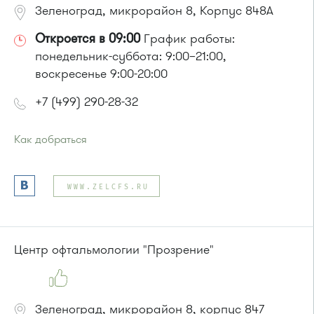
Зеленоград, микрорайон 8, Корпус 848А
Откроется в 09:00
График работы:
понедельник-суббота: 9:00–21:00,
воскресенье 9:00-20:00
+7 (499) 290-28-32
Как добраться
Проезд до остановки
"Корпус 814"
:
Автобус № 21
WWW.ZELCFS.RU
или до остановки
"Универсам"
:
Автобусы № 2, 3, 9, 11, 19, 21, 31, 32.
Маршрутка № 409м, 419м
Центр офтальмологии "Прозрение"
Зеленоград, микрорайон 8, корпус 847