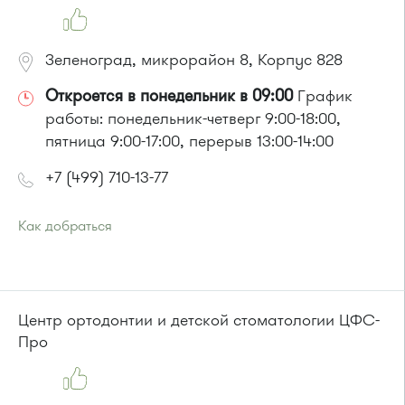
Зеленоград, микрорайон 8, Корпус 828
Откроется в понедельник в 09:00
График
работы: понедельник-четверг 9:00-18:00,
пятница 9:00-17:00, перерыв 13:00-14:00
+7 (499) 710-13-77
Как добраться
Проезд до остановки
"Универсам"
:
Автобусы № 2, 3, 8, 11, 19, 21, 29.
Маршрутка № 408м, 419м
или до остановки
"Панфиловский проспект"
:
Центр ортодонтии и детской стоматологии ЦФС-
Про
Автобус № 1, 10, 11, 12, 13, 15, 23, 31.
Маршрутка № 128, 409м, 431м, 476м, 720м, 900, 903