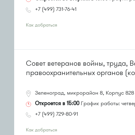
+7 (499) 731-76-41
Как добраться
Проезд до остановки
"Поликлиника 105"
:
Автобусы № 2, 3, 9, 11, 19, 31, 32.
Маршрутка № 409м, 419м
или до остановки
"Корпус 815"
:
Автобус № 21
Совет ветеранов войны, труда, 
правоохранительных органов (к
Зеленоград, микрорайон 8, Корпус 828
Откроется в 15:00
График работы: четвер
+7 (499) 729-80-91
Как добраться