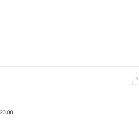
3, 312, 377, 390, 476, 493.
м, 903, 128, 431м, 900
20:00