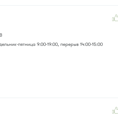
В
льник-пятница 9:00-19:00, перерыв 14:00-15:00
3, 312, 377, 390, 476, 493.
м, 903, 128, 431м, 900