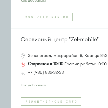
Как добраться
Проезд до остановки
"Заводская улица"
:
Автобус № 20.
WWW.ZELWOMAN.RU
Маршрутка № 460м
или до остановки
"Универсам"
:
Автобусы № 2, 3, 9, 11, 19, 21, 31, 32.
Маршрутка № 409м, 419м
Сервисный центр "Zel-mobile"
Зеленоград, микрорайон 8, Корпус 843
Откроется в 10:00
График работы: 10:00-
+7 (985) 832-32-33
Как добраться
Проезд до остановки
"Универсам"
:
Автобусы № 2, 3, 9, 11, 19, 21, 31, 32.
REMONT-IPHONE.INFO
Маршрутка № 409м, 419м