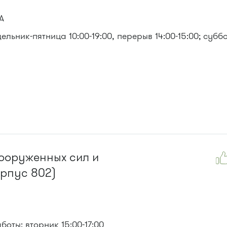
А
льник-пятница 10:00-19:00, перерыв 14:00-15:00; субб
3, 312, 377, 390, 476, 493.
Вооруженных сил и
м, 903, 128, 431м, 900
орпус 802)
оты: вторник 15:00-17:00