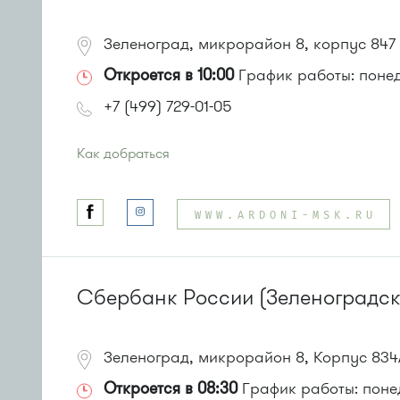
Зеленоград, микрорайон 8, корпус 847
Откроется в 10:00
График работы: понеде
+7 (499) 729-01-05
Как добраться
Проезд до остановки
"Универсам"
:
Автобусы № 2, 3, 9, 11, 19, 21, 31, 32.
WWW.ARDONI-MSK.RU
Маршрутка № 409м, 419м
или до остановки
"Поликлиника 105"
:
Автобусы № 2, 3, 8, 11, 19, 29, 32.
Маршрутка № 408м, 419м
Сбербанк России (Зеленоградск
Зеленоград, микрорайон 8, Корпус 834
Откроется в 08:30
График работы: понеде