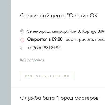
или до остановки
"Заводская улица"
:
Автобус № 20.
Маршрутка № 460м
Сервисный центр "Сервис.ОК"
Зеленоград, микрорайон 8, Корпус 834
Откроется в 09:00
График работы: понеде
+7 (495) 981-81-92
Как добраться
Проезд до остановки
"Станция Крюково"
:
Автобусы № 1, 2, 3, 4, 9, 10, 11, 12, 13, 21, 23, 29, 31, 40
WWW.SERVICEOK.RU
Маршрутка № 127, 312, 377, 390, 476, 408м, 409м, 721
или до остановки
"Привокзальная площадь"
:
Автобусы № 14, 16, 20, 400т, 28.
Маршрутки: 460м, 707м, Ашан-1, Ашан-2
Служба быта "Город мастеров"