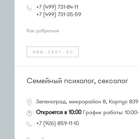
+7 (499) 731-84-11
+7 (499) 731-35-59
Как добраться
Проезд до остановки
"Привокзальная площадь"
:
Автобусы № 14, 16, 20, 400т, 28.
WWW.SBRF.RU
Маршрутки: 460м, 707м, Ашан-1, Ашан-2
или до остановки
"Станция Крюково"
:
Автобусы № 1, 2, 3, 4, 9, 10, 11, 12, 13, 21, 23, 29, 31, 40
Маршрутка № 127, 312, 377, 390, 476, 408м, 409м, 721
Семейный психолог, сексолог
Зеленоград, микрорайон 8, Корпус 839
Откроется в 10:00
График работы: 10:00-
+7 (926) 859-11-10