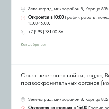
Зеленоград, микрорайон 8, Корпус 834
Откроется в 10:00
График работы: понеде
10:00-16:00,
+7 (499) 731-00-36
Как добраться
Проезд до остановки
"Привокзальная площадь"
:
Автобусы № 14, 16, 20, 400т, 28.
Маршрутки: 460м, 707м, Ашан-1, Ашан-2
или до остановки
"Станция Крюково"
:
Автобусы № 1, 2, 3, 4, 9, 10, 11, 12, 13, 21, 23, 29, 31, 40
Совет ветеранов войны, труда, 
Маршрутка № 127, 312, 377, 390, 476, 408м, 409м, 721
правоохранительных органов (к
Зеленоград, микрорайон 8, Корпус 802
Откроется во вторник в 15:00
График раб