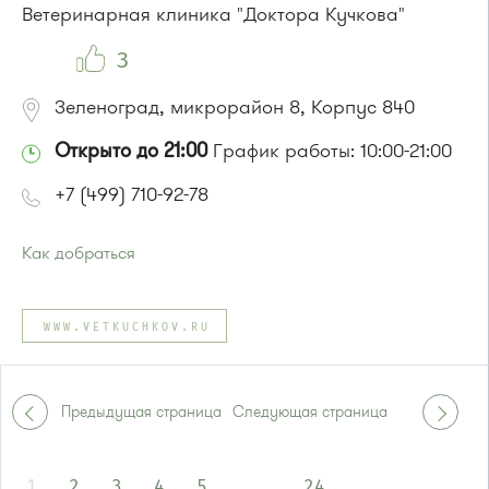
Ветеринарная клиника "Доктора Кучкова"
3
Зеленоград, микрорайон 8, Корпус 840
Открыто до 21:00
График работы: 10:00-21:00
+7 (499) 710-92-78
Как добраться
Проезд до остановки
"Заводская улица"
:
Автобус № 20.
WWW.VETKUCHKOV.RU
Маршрутка № 460м
или до остановки
"Универсам"
:
Автобусы № 2, 3, 9, 11, 19, 21, 31, 32.
Маршрутка № 409м, 419м
Предыдущая страница
Следующая страница
1
2
3
4
5
...
24