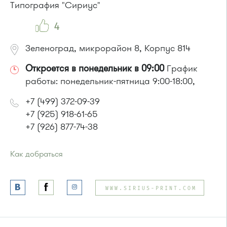
Типография "Сириус"
Маршрутка № 460м
4
Зеленоград, микрорайон 8, Корпус 814
Откроется в понедельник в 09:00
График
работы: понедельник-пятница 9:00-18:00,
+7 (499) 372-09-39
+7 (925) 918-61-65
+7 (926) 877-74-38
Как добраться
Проезд до остановки
"Корпус 814"
:
Автобус № 21
WWW.SIRIUS-PRINT.COM
или до остановки
"Промкомбинат"
:
Автобус № 20.