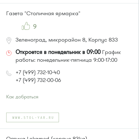
Газета "Столичная ярмарка"
9
Зеленоград, микрорайон 8, Корпус 833
Откроется в понедельник в 09:00
График
работы: понедельник-пятница 9:00-17:00
+7 (499) 732-10-40
+7 (499) 732-00-06
Как добраться
Проезд до остановки
"Станция Крюково"
:
Автобусы № 1, 2, 3, 4, 9, 10, 11, 12, 13, 21, 23, 29, 31, 403, 312,
WWW.STOL-YAR.RU
377, 390, 476, 493.
Маршрутка № 127, 312, 377, 390, 476, 408м, 409м, 721м,
903, 128, 431м, 900
Оптика Lokamed (корпус 834а)