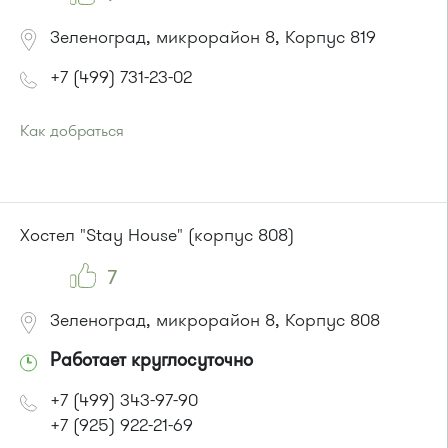
Зеленоград, микрорайон 8, Корпус 819
+7 (499) 731-23-02
Как добраться
Проезд до остановки
"Поликлиника 105"
:
Автобусы № 2, 3, 9, 11, 19, 31, 32.
Маршрутка № 409м, 419м
или до остановки
"Корпус 815"
:
Хостел "Stay House" (корпус 808)
Автобус № 21
7
Зеленоград, микрорайон 8, Корпус 808
Работает круглосуточно
+7 (499) 343-97-90
+7 (925) 922-21-69