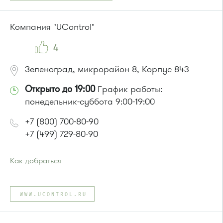
Автобусы № 2, 3, 9, 11, 19, 31, 32.
Маршрутка № 409м, 419м
Компания "UControl"
4
Зеленоград, микрорайон 8, Корпус 843
Открыто до 19:00
График работы:
понедельник-суббота 9:00-19:00
+7 (800) 700-80-90
+7 (499) 729-80-90
Как добраться
Проезд до остановки
"Универсам"
:
Автобусы № 2, 3, 9, 11, 19, 21, 31, 32.
WWW.UCONTROL.RU
Маршрутка № 409м, 419м
или до остановки
"Заводская улица"
:
Автобус № 20.