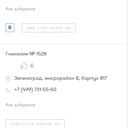
Как добраться
Проезд до остановки
"Поликлиника 105"
:
Автобусы № 2, 3, 8, 11, 19, 29, 32.
WWW.STAY-HOUSE.RU
Маршрутка № 408м, 419м
или до остановки
"Корпус 814"
:
Автобус № 21
Гимназия № 1528
6
Зеленоград, микрорайон 8, Корпус 817
+7 (499) 731-55-50
Как добраться
Проезд до остановки
"Корпус 815"
:
Автобус № 21
GYMZG1528.MSKOBR.RU
или до остановки
"Поликлиника 105"
: