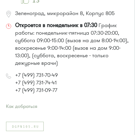
13
Зеленоград, микрорайон 8, Корпус 805
Откроется в понедельник в 07:30
График
работы: понедельник-пятница 07:30-20:00,
суббота 09:00-15:00 (вызов на дом 8:00-14:00),
воскресенье 9:00-14:00 (вызов на дом 9:00-
13:00), (суббота, воскресенье - только
дежурные врачи)
+7 (499) 731-70-49
+7 (499) 731-74-41
+7 (499) 731-09-77
Как добраться
Проезд до остановки
"Поликлиника 105"
:
Автобусы № 2, 3, 8, 11, 19, 29, 32.
DGPN105.RU
Маршрутка № 408м, 419м