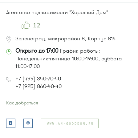
или до остановки
"Универсам"
:
Автобусы № 2, 3, 9, 11, 19, 21, 31, 32.
Агентство недвижимости "Хороший Дом"
Маршрутка № 409м, 419м
12
Зеленоград, микрорайон 8, Корпус 814
Открыто до 17:00
График работы:
Понедельник-пятница 10:00-19:00, суббота
11:00-17:00
+7 (499) 340-70-40
+7 (925) 860-40-40
Как добраться
Проезд до остановки
"Корпус 814"
:
Автобус № 21
WWW.AN-GOODDOM.RU
или до остановки
"Промкомбинат"
:
Автобус № 20.