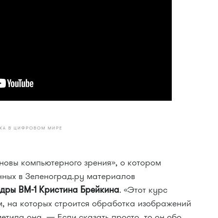
КА В ЦИФРОВОМ МИРЕ
новы компьютерного зрения», о котором
нных в Зеленоград.ру материалов
едры ВМ-1 Кристина Брейкина
. «Этот курс
, на которых строится обработка изображений
етила она. — Если сказать просто, то он обо