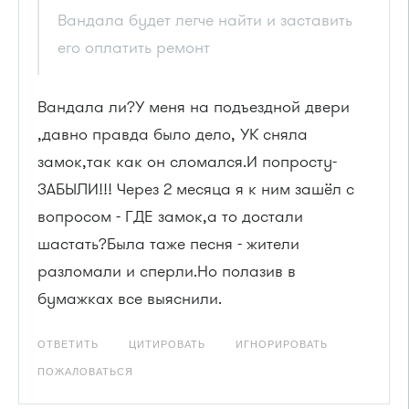
Вандала будет легче найти и заставить
его оплатить ремонт
Вандала ли?У меня на подъездной двери
,давно правда было дело, УК сняла
замок,так как он сломался.И попросту-
ЗАБЫЛИ!!! Через 2 месяца я к ним зашёл с
вопросом - ГДЕ замок,а то достали
шастать?Была таже песня - жители
разломали и сперли.Но полазив в
бумажках все выяснили.
ОТВЕТИТЬ
ЦИТИРОВАТЬ
ИГНОРИРОВАТЬ
ПОЖАЛОВАТЬСЯ