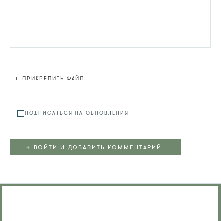
+
ПРИКРЕПИТЬ ФАЙЛ
Файл не
ПОДПИСАТЬСЯ НА ОБНОВЛЕНИЯ
+
ВОЙТИ И ДОБАВИТЬ КОММЕНТАРИЙ