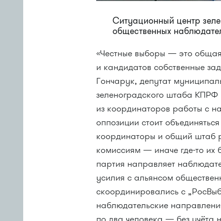
Ситуационный центр зеле
общественных наблюдате
«Честные выборы — это общая 
и кандидатов собственные за
Гончарук, депутат муниципал
зеленоградского штаба КПРФ 
из координаторов работы с н
оппозиции стоит объединяться
координаторы и общий штаб 
комиссиям — иначе где-то их б
партия направляет наблюдате
усилия с альянсом обществен
скоординировались с „РосВыб
наблюдательские направления
по два человека — без учёта н