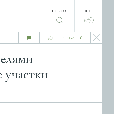
ПОИСК
ВХОД
0
НРАВИТСЯ
телями
е участки