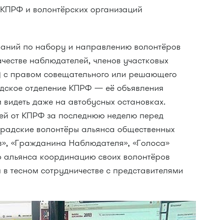
 КПРФ и волонтёрских организаций
паний по набору и направлению волонтёров
ачестве наблюдателей, членов участковых
) с правом совещательного или решающего
адское отделение КПРФ — её объявления
 видеть даже на автобусных остановках.
лей от КПРФ за последнюю неделю перед
градские волонтёры альянса общественных
», «Гражданина Наблюдателя», «Голоса»
о альянса координацию своих волонтёров
и в тесном сотрудничестве с представителями