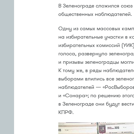
В Зеленограде сложился союз
общественных наблюдателей.
Одну из самых массовых кам
на избирательные участки в к
избирательных комиссий (УИК
голоса, развернуло зеленогр
и призывы зеленоградцы могли
К тому же, в ряды наблюдате
выборами влились все зелено
наблюдателей — «РосВыборов
и «Сонара»; по решению этог
в Зеленограде они будут вест
КПРФ.