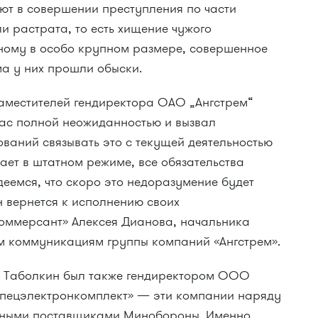
ают в совершении преступления по части
ли растрата, то есть хищение чужого
ному в особо крупном размере, совершенное
ма у них прошли обыски.
заместителей гендиректора ОАО „Ангстрем“
нас полной неожиданностью и вызвал
ваний связывать это с текущей деятельностью
ает в штатном режиме, все обязательства
еемся, что скоро это недоразумение будет
н вернется к исполнению своих
Коммерсант» Алексея Дианова, начальника
м коммуникациям группы компаний «Ангстрем».
ей Таболкин был также гендиректором ООО
Спецэлектронкомплект» — эти компании наряду
упными поставщиками Минобороны. Именно