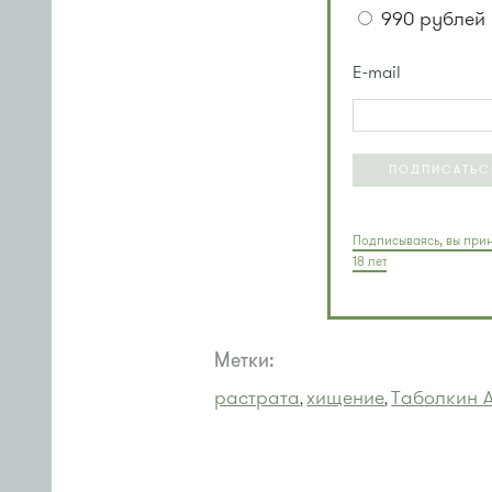
990 рублей 
E-mail
ПОДПИСАТЬС
Подписываясь, вы прин
18 лет
Метки:
растрата
хищение
Таболкин 
,
,