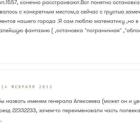
рп.1557, конечно расстраивают.Вот понятно остановка 
валось с конкретным местом,а сейчас с грустью замеч
ентов нашего города .Я сам люблю математику ,но 
алейшую фантазию ( ,остановка "пограничная" ,"облос
14 ФЕВРАЛЯ 2013
тобы назвать именем генерала Алексеева (может он и у
оезд 22332233, зачем-то переименовали часть полве
.