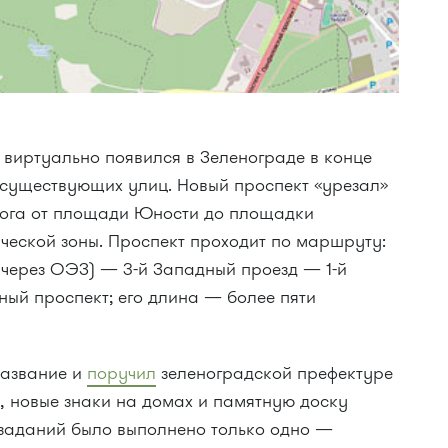
виртуально появился в Зеленограде в конце
х существующих улиц. Новый проспект «урезал»
рога от площади Юности до площадки
еской зоны. Проспект проходит по маршруту:
д через ОЭЗ) —
3-й
Западный проезд —
1-й
ый проспект; его длина — более пяти
название и
поручил
зеленоградской префектуре
, новые знаки на домах и памятную доску
их заданий было выполнено только одно —