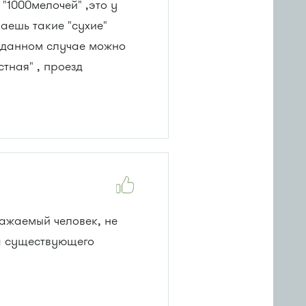
"1000мелочей" ,это у
аешь такие "сухие"
в данном случае можно
тная" , проезд
важаемый человек, не
ка существующего