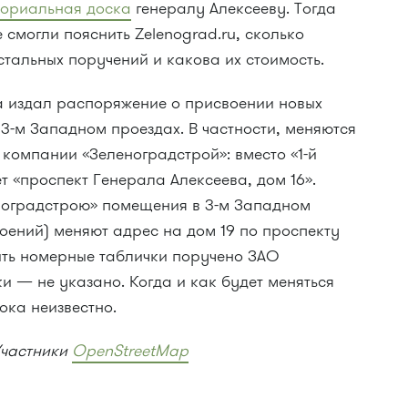
ориальная доска
генералу Алексееву. Тогда
смогли пояснить Zelenograd.ru, сколько
тальных поручений и какова их стоимость.
га издал распоряжение о присвоении новых
и
3-м
Западном проездах. В частности, меняются
 компании «Зеленоградстрой»: вместо
«1-й
т «проспект Генерала Алексеева, дом 16».
ноградстрою» помещения в
3-м
Западном
роений) меняют адрес на дом 19 по проспекту
ить номерные таблички поручено ЗАО
и — не указано. Когда и как будет меняться
ока неизвестно.
Участники
OpenStreetMap