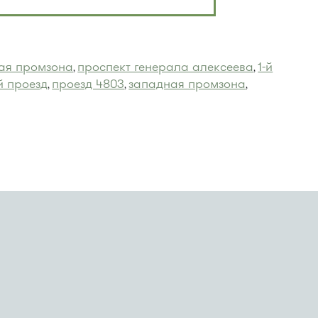
ая промзона
проспект генерала алексеева
1-й
,
,
й проезд
проезд 4803
западная промзона
,
,
,