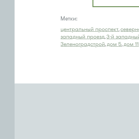
Метки:
центральный проспект
северн
,
западный проезд
3-й западны
,
Зеленоградстрой
дом 5
дом 11
,
,