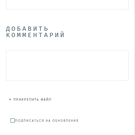
ДОБАВИТЬ
КОММЕНТАРИЙ
+
ПРИКРЕПИТЬ ФАЙЛ
Файл не
ПОДПИСАТЬСЯ НА ОБНОВЛЕНИЯ