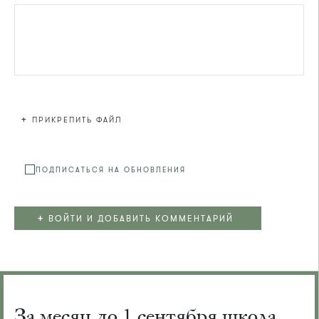
+
ПРИКРЕПИТЬ ФАЙЛ
Файл не
ПОДПИСАТЬСЯ НА ОБНОВЛЕНИЯ
+
ВОЙТИ И ДОБАВИТЬ КОММЕНТАРИЙ
За месяц до 1 сентября школа