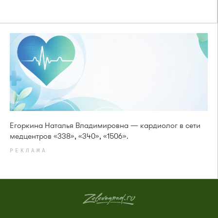
Егоркина Наталья Владимировна — кардиолог в сети
медцентров «338», «340», «1506».
РЕКЛАМА