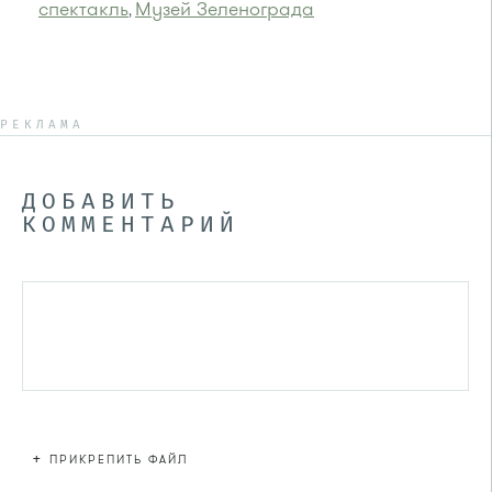
спектакль
Музей Зеленограда
,
РЕКЛАМА
ДОБАВИТЬ
КОММЕНТАРИЙ
+
ПРИКРЕПИТЬ ФАЙЛ
Файл не