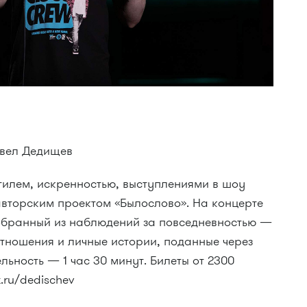
авел Дедищев
тилем, искренностью, выступлениями в шоу
 авторским проектом «Былослово». На концерте
обранный из наблюдений за повседневностью —
тношения и личные истории, поданные через
ность — 1 час 30 минут. Билеты от 2300
.ru/dedischev