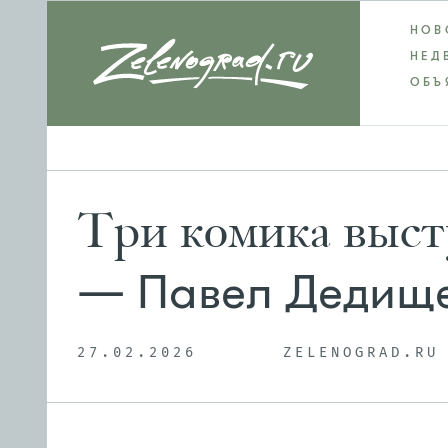
НОВ
НЕД
ОБЪ
Три комика выс
— Павел Дедище
27.02.2026
ZELENOGRAD.RU