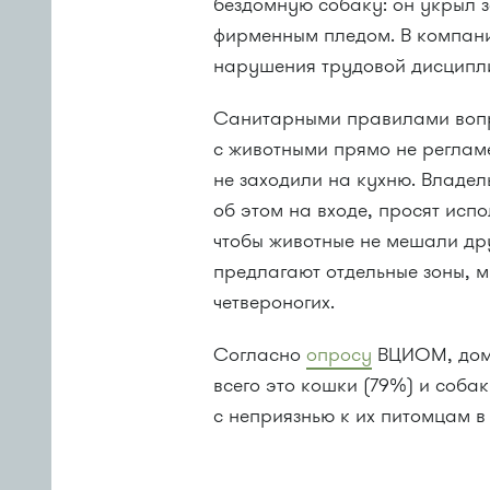
бездомную собаку: он укрыл 
фирменным пледом. В компани
нарушения трудовой дисципл
Санитарными правилами вопр
с животными прямо не реглам
не заходили на кухню. Владел
об этом на входе, просят исп
чтобы животные не мешали др
предлагают отдельные зоны, м
четвероногих.
Согласно
опросу
ВЦИОМ, дома
всего это кошки (79%) и соба
с неприязнью к их питомцам в