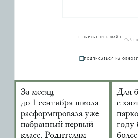
+
ПРИКРЕПИТЬ ФАЙЛ
Файл н
ПОДПИСАТЬСЯ НА ОБНОВ
За месяц
Для 
до 1 сентября школа
с хао
расформировала уже
парко
набранный первый
году 
класс. Родителям
более