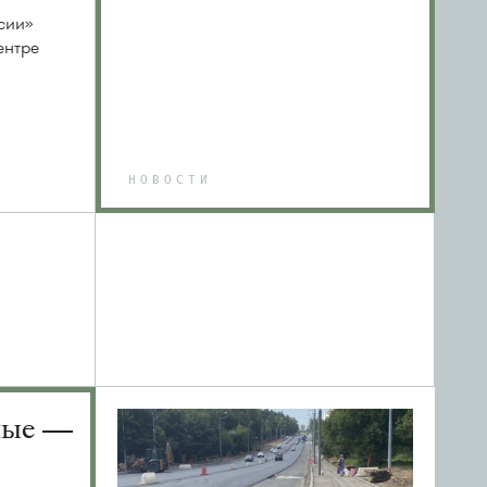
сии»
ентре
НОВОСТИ
ные —