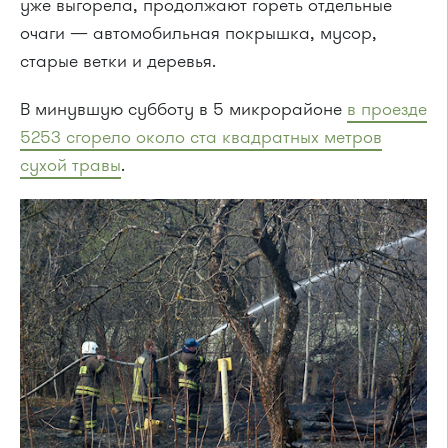
уже выгорела, продолжают гореть отдельные
очаги — автомобильная покрышка, мусор,
старые ветки и деревья.
В минувшую субботу в 5 микрорайоне
в проезде
5253 сгорело около ста квадратных метров
сухой травы
.