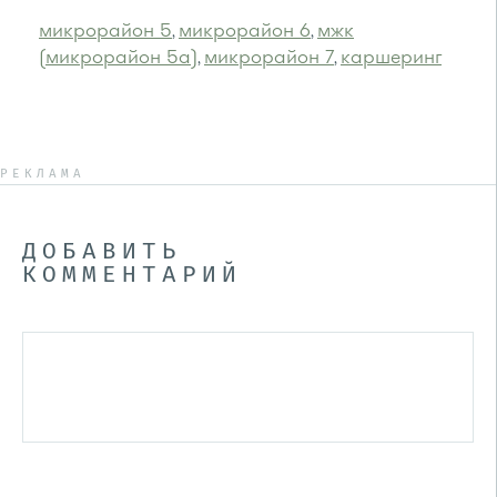
микрорайон 5
микрорайон 6
мжк
,
,
(микрорайон 5а)
микрорайон 7
каршеринг
,
,
РЕКЛАМА
ДОБАВИТЬ
КОММЕНТАРИЙ