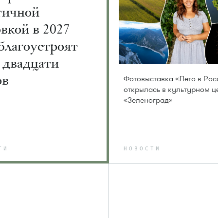
тичной
вкой в 2027
благоустроят
 двадцати
ов
Фотовыставка «Лето в Рос
открылась в культурном ц
«Зеленоград»
ТИ
НОВОСТИ