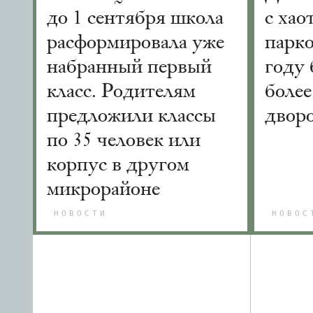
до 1 сентября школа
с хао
расформировала уже
парко
набранный первый
году 
класс. Родителям
более
предложили классы
двор
по 35 человек или
корпус в другом
микрорайоне
НОВОСТИ
НОВОС