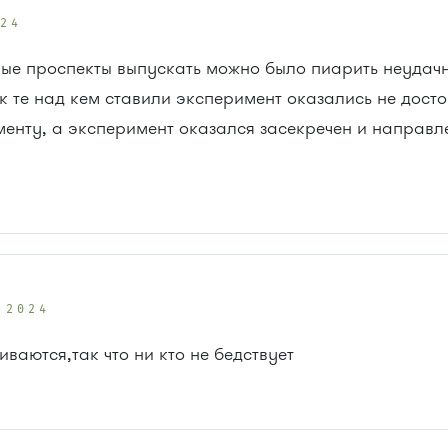
024
ные проспекты выпускать можно было пиарить неудачн
ак те над кем ставили эксперимент оказались не дост
енту, а эксперимент оказался засекречен и направл
 2024
ваются,так что ни кто не бедствует