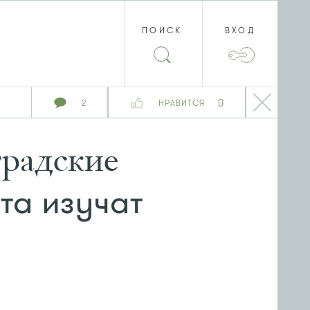
ПОИСК
ВХОД
0
2
НРАВИТСЯ
градские
та изучат