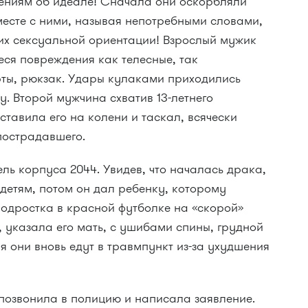
лениям об идеале! Сначала они оскорбляли
месте с ними, называя непотребными словами,
 их сексуальной ориентации! Взрослый мужик
еся повреждения как телесные, так
ты, рюкзак. Удары кулаками приходились
ву. Второй мужчина схватив 13-летнего
ставила его на колени и таскал, всячески
пострадавшего.
ль корпуса 2044. Увидев, что началась драка,
детям, потом он дал ребенку, которому
Подростка в красной футболке на «скорой»
 указала его мать, с ушибами спины, грудной
ня они вновь едут в травмпункт из-за ухудшения
позвонила в полицию и написала заявление.