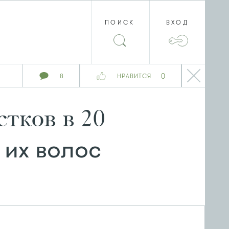
ПОИСК
ВХОД
0
8
НРАВИТСЯ
тков в 20
 их волос