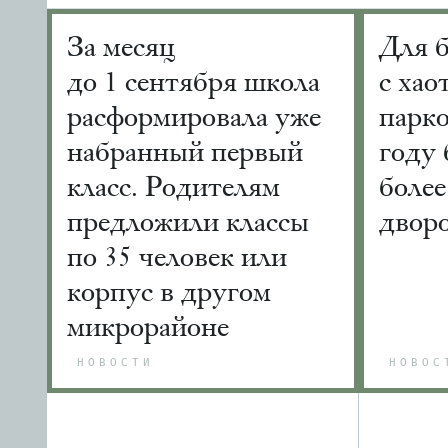
За месяц
Для 
до 1 сентября школа
с хао
расформировала уже
парко
набранный первый
году 
класс. Родителям
более
предложили классы
двор
по 35 человек или
корпус в другом
микрорайоне
НОВОСТИ
НОВОС