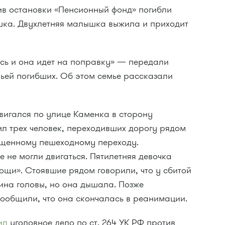
в остановки «Пенсионный фонд» погибли
ушка. Двухлетняя малышка выжила и приходит
сь и она идет на поправку» — передали
мьей погибших. Об этом семье рассказали
двигался по улице Каменка в сторону
ил трех человек, переходивших дорогу рядом
ещенному пешеходному переходу.
не могли двигаться. Пятилетняя девочка
ощи». Стоявшие рядом говорили, что у сбитой
на головы, но она дышала. Позже
ообщили, что она скончалась в реанимации.
ил
уголовное дело по ст. 264 УК РФ против