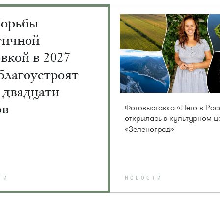
борьбы
тичной
вкой в 2027
благоустроят
 двадцати
ов
Фотовыставка «Лето в Рос
открылась в культурном ц
«Зеленоград»
ТИ
НОВОСТИ