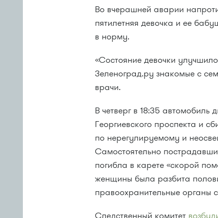
Во вчерашней аварии напроти
пятилетняя девочка и ее баб
в норму.
«Состояние девочки улучшило
Зеленоград.ру знакомые с се
врачи.
В четверг в 18:35 автомобиль 
Георгиевского проспекта и сб
по нерегулируемому и неосв
Самостоятельно пострадавшие 
погибла в карете «скорой пом
женщины была разбита полови
правоохранительные органы с
Следственный комитет
возбуд