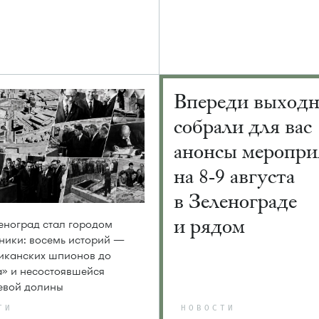
Впереди выход
собрали для вас
анонсы меропри
на 8-9 августа
в Зеленограде
и рядом
еноград стал городом
ники: восемь историй —
иканских шпионов до
» и несостоявшейся
евой долины
ТИ
НОВОСТИ