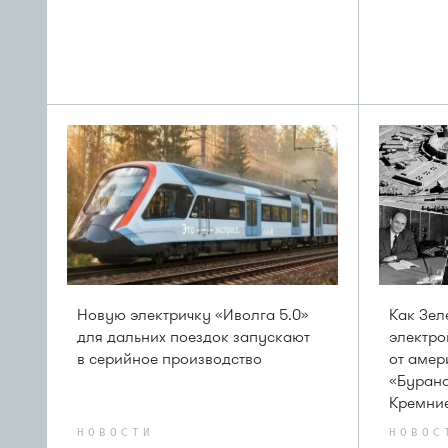
Новую электричку «Иволга 5.0»
Как Зел
для дальних поездок запускают
электро
в серийное производство
от амер
«Бурана
Кремни
НОВОСТИ
НОВОС