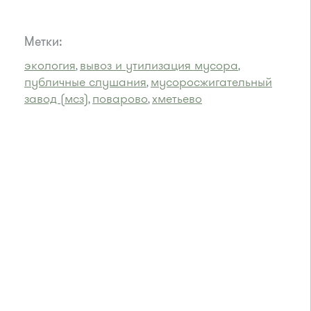
Метки:
экология
вывоз и утилизация мусора
,
,
публичные слушания
мусоросжигательный
,
завод (мсз)
поварово
хметьево
,
,