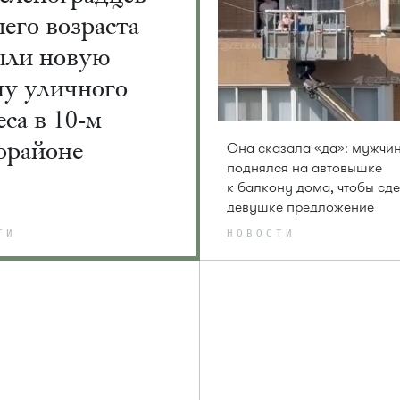
его возраста
ыли новую
пу уличного
са в 10-м
орайоне
Она сказала «да»: мужчи
поднялся на автовышке
к балкону дома, чтобы сде
девушке предложение
ТИ
НОВОСТИ