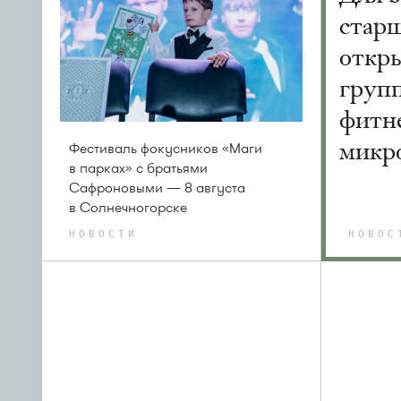
старш
откр
груп
фитне
микр
Фестиваль фокусников «Маги
в парках» с братьями
Сафроновыми — 8 августа
в Солнечногорске
НОВОСТИ
НОВОС