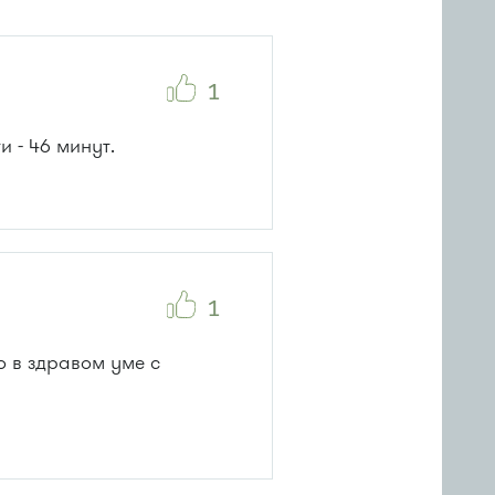
1
 - 46 минут.
1
о в здравом уме с