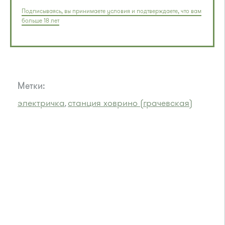
Подписываясь, вы принимаете условия и подтверждаете, что вам
больше 18 лет
Метки:
электричка
станция ховрино (грачевская)
,