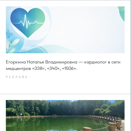
Егоркина Наталья Владимировна — кардиолог в сети
медцентров «338», «340», «1506».
РЕКЛАМА