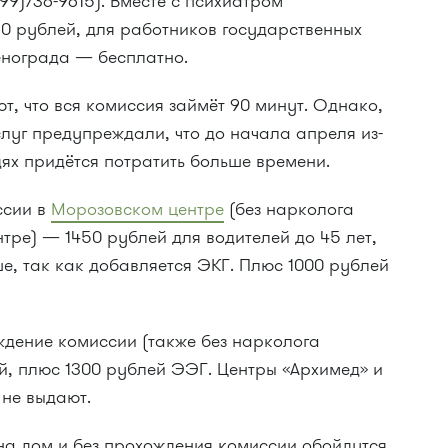
99)736-9615). Вместе с психиатром
10 рублей, для работников государственных
енограда — бесплатно.
, что вся комиссия займёт 90 минут. Однако,
луг предупреждали, что до начала апреля из-
дях придётся потратить больше времени.
ссии в
Морозовском центре
(без нарколога
нтре) — 1450 рублей для водителей до 45 лет,
ше, так как добавляется ЭКГ. Плюс 1000 рублей
дение комиссии (также без нарколога
ей, плюс 1300 рублей ЭЭГ. Центры «Архимед» и
 не выдают.
на дом и без прохождения комиссии обойдутся