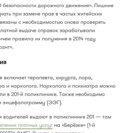
«О безопасности дорожного движения». Лишние
чать при замене прав в частых житейских
связаны с необходимостью снова проверять
платной выдаче справок зарабатывали
чем правила их получения в 2014 году
сант».
сия
 включает терапевта, хирурга, лора,
тра и нарколога. Нарколога и психиатра можно
или в 201-й поликлинике. Также необходимо
и энцефалограмму (ЭЭГ).
я водителей выдают в поликлинике 201 — там
елении платных услуг
на «Берёзке» (1-й