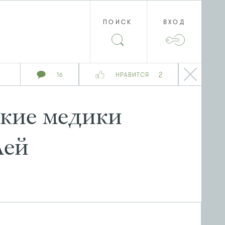
ПОИСК
ВХОД
2
16
НРАВИТСЯ
ские медики
лей