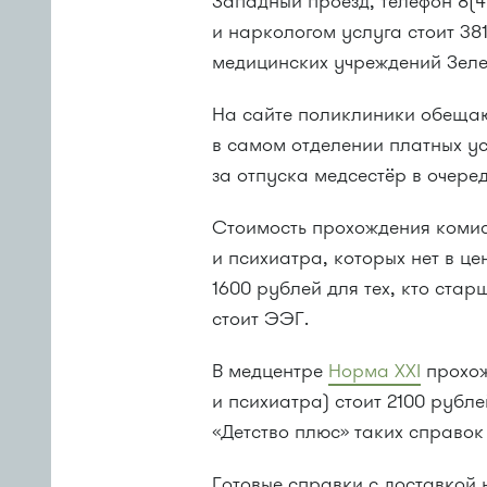
Западный проезд, телефон 8(4
и наркологом услуга стоит 38
медицинских учреждений Зел
На сайте поликлиники обещают
в самом отделении платных ус
за отпуска медсестёр в очере
Стоимость прохождения коми
и психиатра, которых нет в це
1600 рублей для тех, кто стар
стоит ЭЭГ.
В медцентре
Норма XXI
прохож
и психиатра) стоит 2100 рубл
«Детство плюс» таких справок
Готовые справки с доставкой 