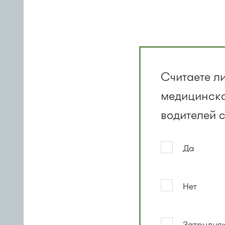
Считаете л
медицинско
водителей 
Да
Нет
Затрудняю