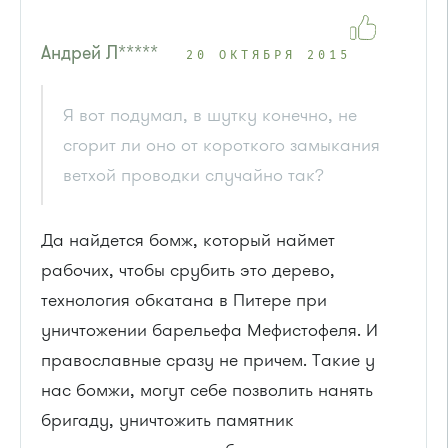
Андрей Л*****
20 ОКТЯБРЯ 2015
Я вот подумал, в шутку конечно, не
сгорит ли оно от короткого замыкания
ветхой проводки случайно так?
Да найдется бомж, который наймет
рабочих, чтобы срубить это дерево,
технология обкатана в Питере при
уничтожении барельефа Мефистофеля. И
православные сразу не причем. Такие у
нас бомжи, могут себе позволить нанять
бригаду, уничтожить памятник