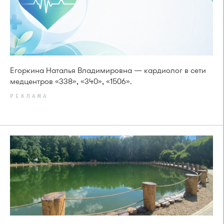
Егоркина Наталья Владимировна — кардиолог в сети
медцентров «338», «340», «1506».
РЕКЛАМА