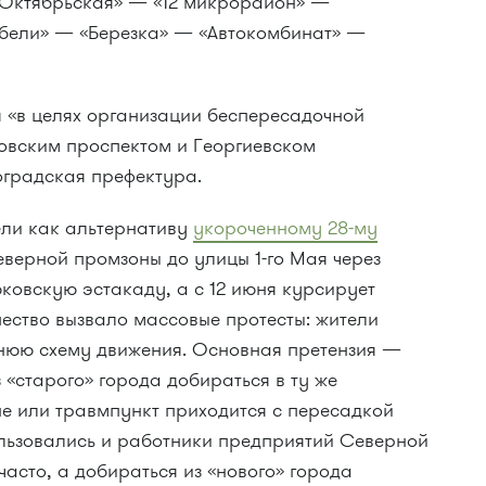
«Октябрьская» — «12 микрорайон» —
ебели» — «Березка» — «Автокомбинат» —
«в целях организации беспересадочной
вским проспектом и Георгиевском
оградская префектура.
ели как альтернативу
укороченному 28-му
еверной промзоны до улицы 1-го Мая через
ковскую эстакаду, а с 12 июня курсирует
шество вызвало массовые протесты: жители
нюю схему движения. Основная претензия —
 «старого» города добираться в ту же
е или травмпункт приходится с пересадкой
ользовались и работники предприятий Северной
часто, а добираться из «нового» города