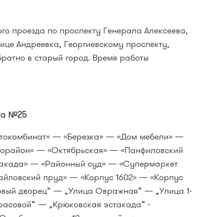
ного проезда по проспекту Генерала Алексеева,
ице Андреевка, Георгиевскому проспекту,
братно в старый город. Время работы
та №25
втокомбинат» — «Березка» — «Дом мебели» —
крорайон» — «Октябрьская» — «Панфиловский
такада» — «Районный суд» — «Супермаркет
айловский пруд» — «Корпус 1602» — «Корпус
овый дворец“ — „Улица Овражная“ — „Улица 1-
расовой“ — „Крюковская эстакада“ -