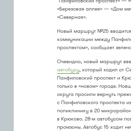
"Панфиловский проспект» — 
«Березовая аллея» — «Дом м
«Северная».
Новый маршрут №25 вводится 
коммуникации между Панфило
проспектом», сообщает зелен
Очевидно, новый маршрут вв
автобусу
, который ходил от С
Панфиловский проспект и Крю
только в «новом» городе. Нов
округа просили вернуть преж
с Панфиловского проспекта из
поликлинику в 20 микрорайон
в Крюково. 28-м автобусом п
промзоны. Автобус 15 ходит не