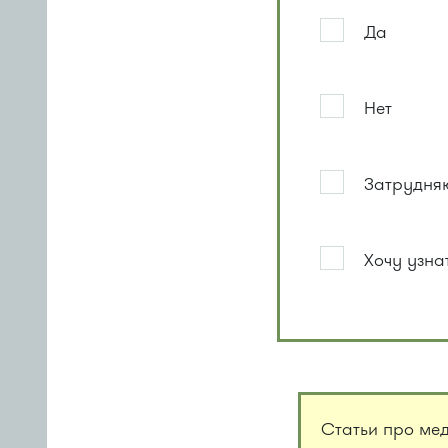
Да
Нет
Затрудняю
Хочу узна
Статьи про ме