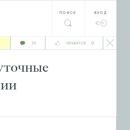
ПОИСК
ВХОД
0
30
НРАВИТСЯ
уточные
пии