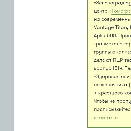
«Зеленоград.р
центр «
Томогр
на современны
Vantage Titan, 
Aplio 500. При
травматолог-о
группы анализо
делают ПЦР-тес
корпус 1514. Т
«Здоровая спи
позвоночника 
+ крестцово-ко
Чтобы не пропу
подписывайтес
вконтакте