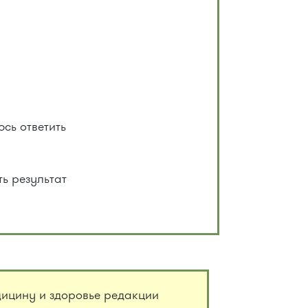
сь ответить
ть результат
дицину и здоровье редакции