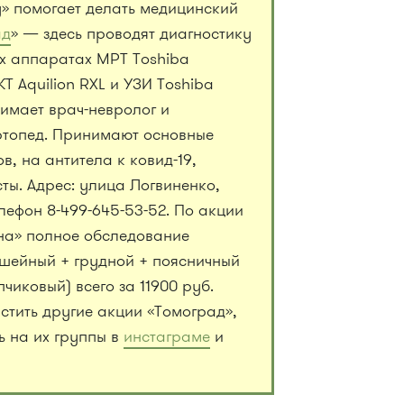
у» помогает делать медицинский
ад
» — здесь проводят диагностику
х аппаратах МРТ Toshiba
КТ Aquilion RXL и УЗИ Toshiba
нимает врач-невролог и
ртопед. Принимают основные
в, на антитела к ковид-19,
ты. Адрес: улица Логвиненко,
елефон 8-499-645-53-52. По акции
на» полное обследование
(шейный + грудной + поясничный
пчиковый) всего за 11900 руб.
стить другие акции «Томоград»,
ь на их группы в
инстаграме
и