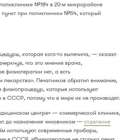
 поликлинике №184 в 20-м микрорайоне
й пункт при поликлиники №54, который
цедуры, которая кого-то вылечила, — сказал
дчеркнув, что это мнение врача,
е физиотерапии нет, а есть
и лекарства». Печатников обратил внимание,
я физиопроцедур, которые используют
 в СССР, потому что в мире их не производят.
едицинском центре» — коммерческой клинике,
ял до назначения чиновником —
отделение
нём используют современные приборы,
не в СССР. «Физиотерапия не столько лечит,