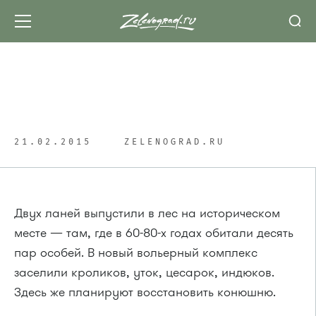
ВЕТКЛИНИКА «РАДЕНИС»: СПОНСОР ТЕМЫ
В лесу возле Никольского
проезда открыли «Дом ланей»
21.02.2015
ZELENOGRAD.RU
Двух ланей выпустили в лес на историческом
месте — там, где в 60-80-х годах обитали десять
пар особей. В новый вольерный комплекс
заселили кроликов, уток, цесарок, индюков.
Здесь же планируют восстановить конюшню.