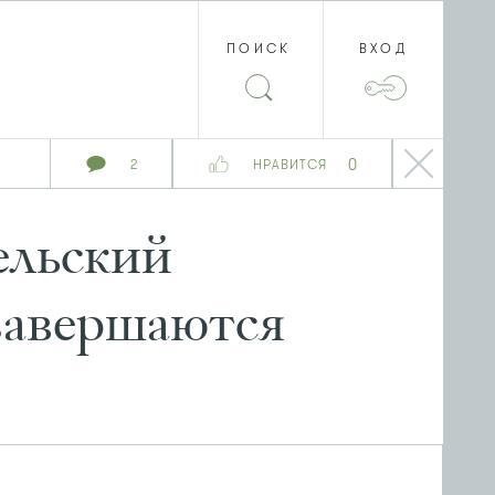
ПОИСК
ВХОД
0
2
НРАВИТСЯ
ельский
 завершаются