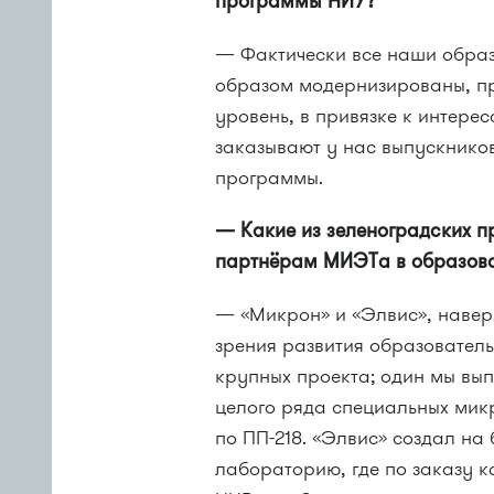
программы НИУ?
— Фактически все наши обра
образом модернизированы, п
уровень, в привязке к интер
заказывают у нас выпускнико
программы.
— Какие из зеленоградских п
партнёрам МИЭТа в образова
— «Микрон» и «Элвис», навер
зрения развития образовател
крупных проекта; один мы вы
целого ряда специальных мик
по ПП-218. «Элвис» создал н
лабораторию, где по заказу 