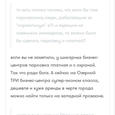
то есть логика такова, что если бы там
парковались люди, работающие за
"нормальную" з/п и ездящие на
новеньких иномарках, то можно было
бы сделать парковку и платной?
если вы не заметили, у шикарных бизнес-
центров парковка платная и с охраной.
Так что ради бога. А сейчас на Озерной
ТРИ бизнес-центра супер-эконом класса,
дешевле и хуже аренды в черте города
можно найти только на западной промзоне.
имел в виду именно Озерную аллею,