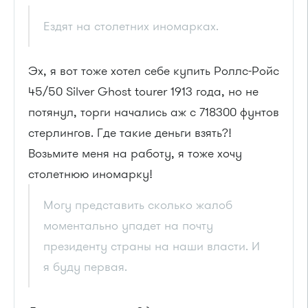
Ездят на столетних иномарках.
Эх, я вот тоже хотел себе купить Роллс-Ройс
45/50 Silver Ghost tourer 1913 года, но не
потянул, торги начались аж с 718300 фунтов
стерлингов. Где такие деньги взять?!
Возьмите меня на работу, я тоже хочу
столетнюю иномарку!
Могу представить сколько жалоб
моментально упадет на почту
президенту страны на наши власти. И
я буду первая.