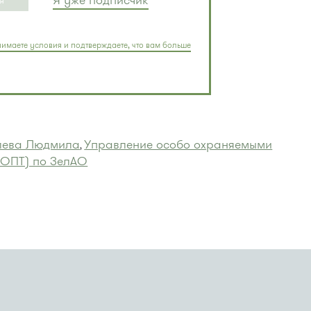
Я уже подписчик
Я
имаете условия и подтверждаете, что вам больше
лева Людмила
Управление особо охраняемыми
,
ОПТ) по ЗелАО