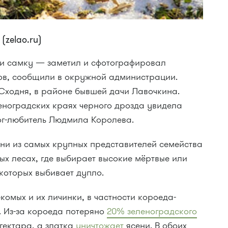
zelao.ru)
и самку — заметил и сфотографировал
ов, сообщили в окружной администрации.
 Сходня, в районе бывшей дачи Лавочкина.
еноградских краях черного дрозда увидела
г-любитель Людмила Королева.
ни из самых крупных представителей семейства
лых лесах, где выбирает высокие мёртвые или
 которых выбивает дупло.
комых и их личинки, в частности короеда-
. Из-за короеда потеряно
20% зеленоградского
гектара, а златка
уничтожает
ясени. В обоих