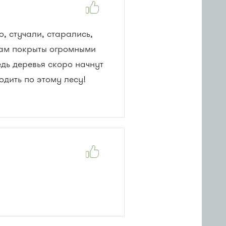
о, стучали, старались,
онам покрыты огромными
дь деревья скоро начнут
одить по этому лесу!