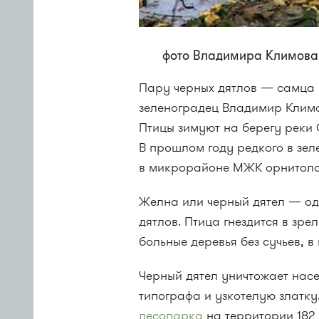
фото Владимира Климова (
Пару черных дятлов — самца 
зеленоградец Владимир Клим
Птицы зимуют на берегу реки
В прошлом году редкого в зел
в микрорайоне МЖК орнитоло
Желна или черный дятел — од
дятлов. Птица гнездится в зре
больные деревья без сучьев, в
Черный дятел уничтожает насе
типографа и узкотелую златку
лесопарка
на территории 182 