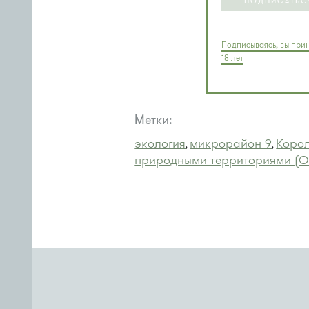
ПОДПИСАТЬС
Подписываясь, вы прин
18 лет
Метки:
экология
микрорайон 9
Коро
,
,
природными территориями (О