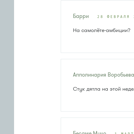
Барри
28 ФЕВРАЛЯ 
На самолёте-амбиции?
Апполинария Воробьев
Стук дятла на этой нед
Бесаме Мучо