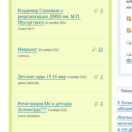
ал
на
Владимир Спиваков о
2
реорганизации ДМШ им. М.П.
Мусоргского
10 ноября 2012
Joueur de fl
Невролог
13
10 ноября 2012
Lorena L.
фо
Детские сады 15-16 мкр
1
9 ноября 2012
ирина иринова
Попул
К боль
Регистрация Мо и детсады
2
обещаю
Зеленогрда???
4 ноября 2012
ольга лазарева
Ипотек
житель
и что 