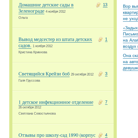
Домашние детские сады в
13
Вор вы
Зеленограде
кварти
4 ноября 2012
не ухо
Ольга
«Задыха
Письмо
Вывод медсестер из штата детских
1
на Ала
садов.
воздух
1 ноября 2012
Кристина Крикнова
Она ск
на авт
девушк
Светящийся Крейзи боб
3
29 октября 2012
Галя Груссова
1 детское инфекционное отделение
7
26 октября 2012
Светлана Севостьянова
Отзывы про школу-сад 1890 (корпус
4