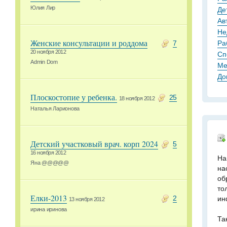
Юлия Лир
Де
Ав
Не
Женские консультации и роддома
Ра
7
20 ноября 2012
Сп
Admin Dom
Ме
До
Плоскостопие у ребенка.
25
18 ноября 2012
Наталья Ларионова
Детский участковый врач. корп 2024
5
16 ноября 2012
На
Яна @@@@@
на
об
то
Елки-2013
ин
2
13 ноября 2012
ирина иринова
Та