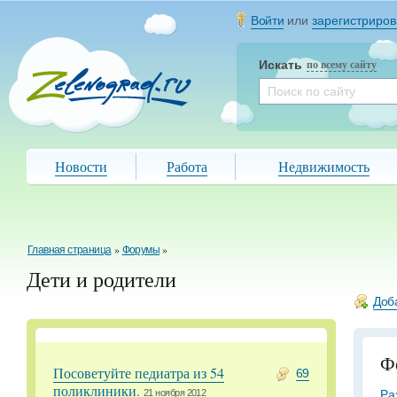
Войти
или
зарегистриров
Искать
по всему сайту
Новости
Работа
Недвижимость
Главная страница
»
Форумы
»
Дети и родители
Доб
Ф
Посоветуйте педиатра из 54
69
поликлиники.
Ра
21 ноября 2012