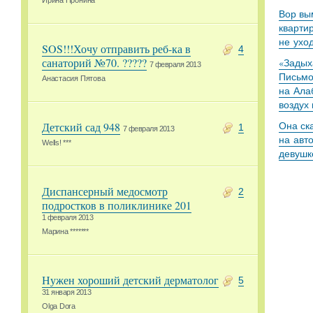
Ирина Пронина
Вор вы
кварти
не ухо
SOS!!!Хочу отправить реб-ка в
4
санаторий №70. ?????
«Задыха
7 февраля 2013
Письмо
Анастасия Пятова
на Ала
воздух
Она ск
Детский сад 948
1
7 февраля 2013
на авт
Wells! ***
девушк
Диспансерный медосмотр
2
подростков в поликлинике 201
1 февраля 2013
Марина *******
Нужен хороший детский дерматолог
5
31 января 2013
Olga Dora