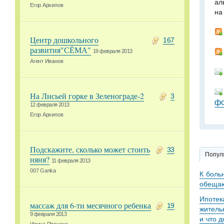
ал
Егор Архипов
на
Центр дошкольного
167
развития"СЁМА"
19 февраля 2013
Агент Иванов
На Лисьей горке в Зеленограде-2
3
фо
12 февраля 2013
Егор Архипов
Подскажите, сколько может стоить
33
Попул
няня?
11 февраля 2013
007 Ganka
К боль
обещаю
Ипотек
массаж для 6-ти месячного ребенка
19
житель
9 февраля 2013
и что 