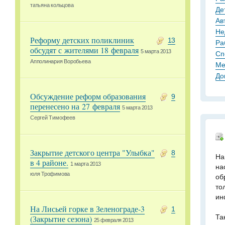
татьяна кольцова
Де
Ав
Не
Реформу детских поликлиник
13
Ра
обсудят с жителями 18 февраля
5 марта 2013
Сп
Апполинария Воробьева
Ме
До
Обсуждение реформ образования
9
перенесено на 27 февраля
5 марта 2013
Сергей Тимофеев
Закрытие детского центра "Улыбка"
8
На
в 4 районе.
1 марта 2013
на
юля Трофимова
об
то
ин
На Лисьей горке в Зеленограде-3
1
Та
(Закрытие сезона)
25 февраля 2013