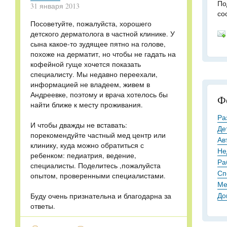
По
31 января 2013
со
Посоветуйте, пожалуйста, хорошего
детского дерматолога в частной клинике. У
сына какое-то зудящее пятно на голове,
похоже на дерматит, но чтобы не гадать на
кофейной гуще хочется показать
специалисту. Мы недавно переехали,
информацией не владеем, живем в
Андреевке, поэтому и врача хотелось бы
Ф
найти ближе к месту проживания.
Ра
И чтобы дважды не вставать:
Де
порекомендуйте частный мед центр или
Ав
клинику, куда можно обратиться с
Не
ребенком: педиатрия, ведение,
Ра
специалисты. Поделитесь ,пожалуйста
Сп
опытом, проверенными специалистами.
Ме
До
Буду очень признательна и благодарна за
ответы.