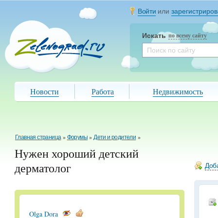
Войти
или
зарегистриров
Искать
по всему сайту
Новости
Работа
Недвижимость
Главная страница
»
Форумы
»
Дети и родители
»
Нужен хороший детский
дерматолог
Доба
Olga Dora