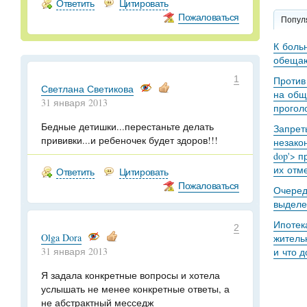
Ответить
Цитировать
Пожаловаться
Попул
К боль
обещаю
1
Против
Светлана Светикова
на общ
31 января 2013
прогол
Бедные детишки...перестаньте делать
Запрет
прививки...и ребеночек будет здоров!!!
незакон
dop'> п
их отме
Ответить
Цитировать
Пожаловаться
Очеред
выделе
Ипотек
2
Olga Dora
житель
31 января 2013
и что 
Я задала конкретные вопросы и хотела
услышать не менее конкретные ответы, а
не абстрактный месседж