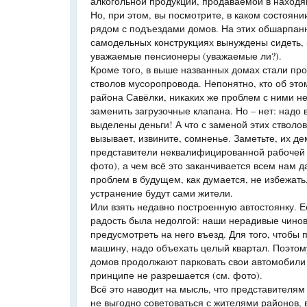
алкогольной продукции, продаваемой в наход
Но, при этом, вы посмотрите, в каком состоян
рядом с подъездами домов. На этих обшарпан
самодельных конструкциях вынуждены сидеть, 
уважаемые пенсионеры (уважаемые ли?).
Кроме того, в выше названных домах стали пр
стволов мусоропровода. Непонятно, кто об это
района Савёлки, никаких же проблем с ними не
заменить загрузочные клапана. Но – нет: надо 
выделены деньги! А что с заменой этих стволов
вызывает, извините, сомненье. Заметьте, их д
представители неквалифицированной рабочей 
фото), а чем всё это заканчивается всем нам да
проблем в будущем, как думается, не избежать,
устранение будут сами жители.
Или взять недавно построенную автостоянку. Е
радость была недолгой: наши нерадивые чино
предусмотреть на него въезд. Для того, чтобы 
машину, надо объехать целый квартал. Поэто
домов продолжают парковать свои автомобили т
принципе не разрешается (см. фото).
Всё это наводит на мысль, что представителям
не выгодно советоваться с жителями районов, в