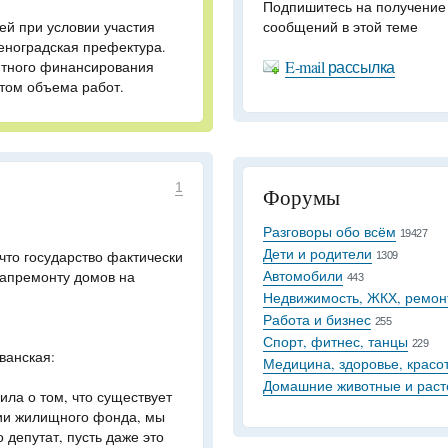
Подпишитесь на получение
ей при условии участия
сообщений в этой теме
еноградская префектура.
E-mail рассылка
тного
финансирования
етом объема работ.
1
Форумы
Разговоры обо всём
19427
Дети и родители
что государство фактически
1309
Автомобили
капремонту домов на
443
Недвижимость, ЖКХ, ремон
Работа и бизнес
255
Спорт, фитнес, танцы
229
ванская:
Медицина, здоровье, красо
Домашние животные и раст
ила о том, что существует
ции жилищного фонда, мы
о депутат, пусть даже это