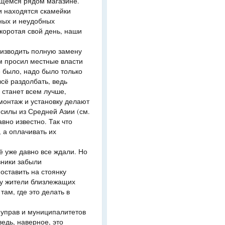
ящемся рядом магазине.
ии находятся скамейки
ных и неудобных
коротая свой день, наши
оизводить полную замену
м просил местные власти
 было, надо было только
всё раздолбать, ведь
 станет всем лучше,
емонтаж и установку делают
силы из Средней Азии (см.
вно известно. Так что
 а оплачивать их
ё уже давно все ждали. Но
вники забыли
поставить на стоянку
му жители близлежащих
ам, где это делать в
 управ и муниципалитетов
едь, наверное, это