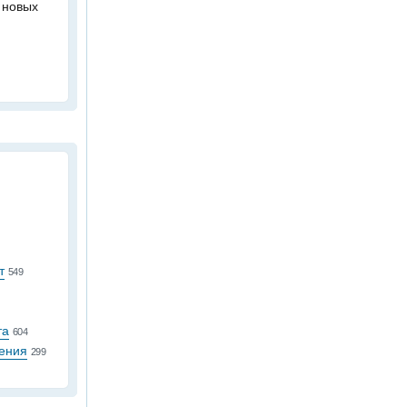
 новых
т
549
та
604
ения
299