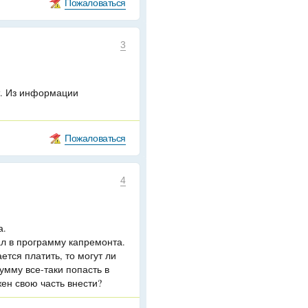
Пожаловаться
3
т. Из информации
Пожаловаться
4
а.
л в программу капремонта.
ется платить, то могут ли
умму все-таки попасть в
ен свою часть внести?