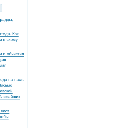
градцы,
тедж. Как
и в схему
и и обчистил
pan
ешил
вода на нас».
 Письмо
евской
 ближайших
нялся
чтобы