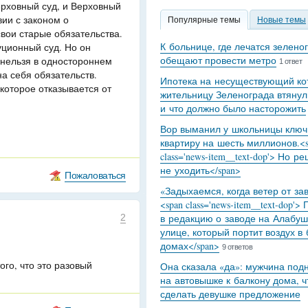
ерховный суд, и Верховный
вии с законом о
Популярные темы
Новые темы
вои старые обязательства.
К больнице, где лечатся зелено
ционный суд. Но он
обещают провести метро
 нельзя в одностороннем
1 ответ
на себя обязательств.
Ипотека на несуществующий кот
 которое отказывается от
жительницу Зеленограда втянул
и что должно было насторожить
Вор выманил у школьницы ключ
квартиру на шесть миллионов.<s
class='news-item__text-dop'> Но р
не уходить</span>
Пожаловаться
«Задыхаемся, когда ветер от за
<span class='news-item__text-dop'>
2
в редакцию о заводе на Алабуш
улице, который портит воздух в
домах</span>
9 ответов
ого, что это разовый
Она сказала «да»: мужчина под
на автовышке к балкону дома, 
сделать девушке предложение