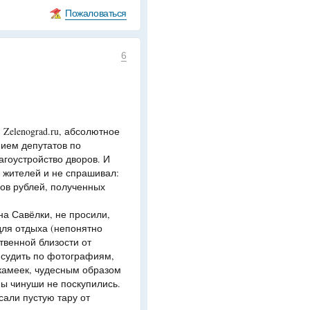
Пожаловаться
6
Zelenograd.ru, абсолютное
ием депутатов по
гоустройство дворов. И
 у жителей и не спрашивал:
ов рублей, полученных
на Савёлки, не просили,
для отдыха (непонятно
ственной близости от
о судить по фотографиям,
скамеек, чудесным образом
ны чинуши не поскупились.
сали пустую тару от