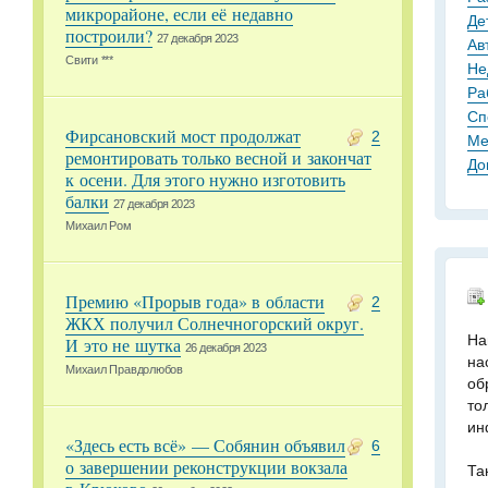
микрорайоне, если её недавно
Де
построили?
27 декабря 2023
Ав
Свити ***
Не
Ра
Сп
Фирсановский мост продолжат
2
Ме
ремонтировать только весной и закончат
До
к осени. Для этого нужно изготовить
балки
27 декабря 2023
Михаил Ром
Премию «Прорыв года» в области
2
ЖКХ получил Солнечногорский округ.
На
И это не шутка
26 декабря 2023
на
Михаил Правдолюбов
об
то
ин
«Здесь есть всё» — Собянин объявил
6
о завершении реконструкции вокзала
Та