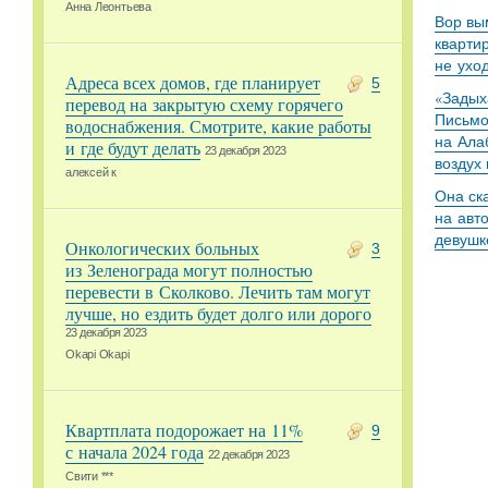
Анна Леонтьева
Вор вы
кварти
не ухо
Адреса всех домов, где планирует
5
«Задыха
перевод на закрытую схему горячего
Письмо
водоснабжения. Смотрите, какие работы
на Ала
и где будут делать
23 декабря 2023
воздух
алексей к
Она ск
на авт
девушк
Онкологических больных
3
из Зеленограда могут полностью
перевести в Сколково. Лечить там могут
лучше, но ездить будет долго или дорого
23 декабря 2023
Okapi Okapi
Квартплата подорожает на 11%
9
с начала 2024 года
22 декабря 2023
Свити ***