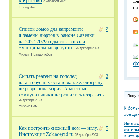
в Крюково
ал
26 декабря 2023
на
In -cognitus
Список домов для капремонта
2
и замены лифтов в районе Савелки
на 2027-2029 годы согласовали
муниципальные депутаты
26 декабря 2023
Михаил Правдолюбов
фо
Сыпать реагент на гололед
3
на автобусных остановках Зеленограду
не разрешила мэрия. А местные
коммунальщики не решились возразить
Попул
26 декабря 2023
Михаил Ром
К боль
обещаю
Ипотек
Как построить снежный дом — иглу.
5
житель
Инструкция Zelenograd.ru
25 декабря 2023
и что 