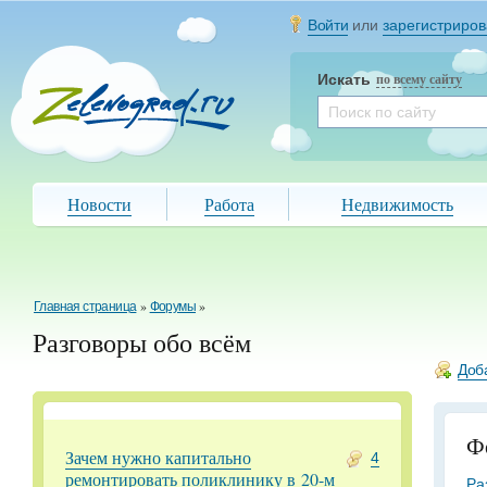
Войти
или
зарегистриров
Искать
по всему сайту
Новости
Работа
Недвижимость
Главная страница
»
Форумы
»
Разговоры обо всём
Доб
Ф
Зачем нужно капитально
4
ремонтировать поликлинику в 20-м
Ра