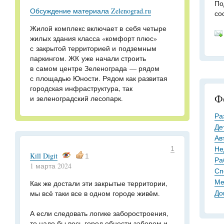
По
Обсуждение материала Zelenograd.ru
со
Жилой комплекс включает в себя четыре
жилых здания класса «комфорт плюс»
с закрытой территорией и подземным
паркингом. ЖК уже начали строить
в самом центре Зеленограда — рядом
с площадью Юности. Рядом как развитая
городская инфраструктура, так
Ф
и зеленоградский лесопарк.
Ра
Де
Ав
Не
1
Kill Digit
1
Ра
1 марта 2024
Сп
Ме
Как же достали эти закрытые территории,
До
мы всё таки все в одном городе живём.
А если следовать логике заборостроения,
то надо бы весь город обнести забором и