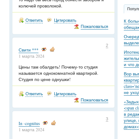
колючей проволокой.
Попул
Ответить
Цитировать
К боль
Пожаловаться
обещаю
Очеред
выделе
2
Свити ***
Ипотек
1 марта 2024
житель
и что 
Цены там обалдеть! Почему-то студия
называется однокомнатной квартирой.
Вор вы
Студия по цене однушки!
кварти
class='
не уход
Ответить
Цитировать
Пожаловаться
«Задыха
<span c
в реда
3
улице,
In -cognitus
домах<
1 марта 2024