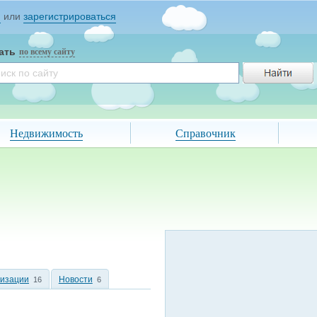
и
или
зарегистрироваться
ать
по всему сайту
Недвижимость
Справочник
низации
Новости
16
6