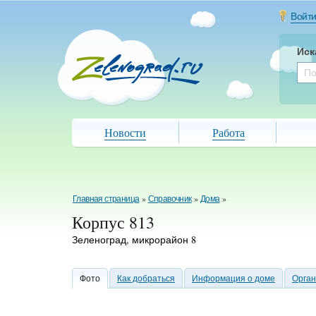
Войт
Иск
Новости
Работа
Главная страница
»
Справочник
»
Дома
»
Корпус 813
Зеленоград, микрорайон 8
Фото
Как добраться
Информация о доме
Орга