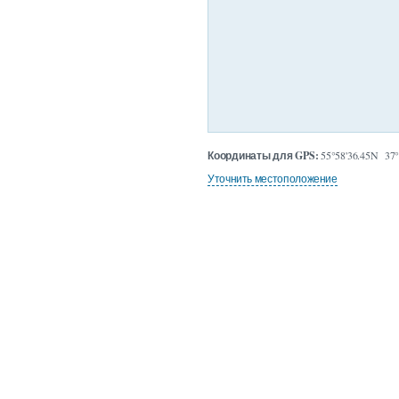
Координаты для GPS:
55°58'36.45N 37°
Уточнить местоположение