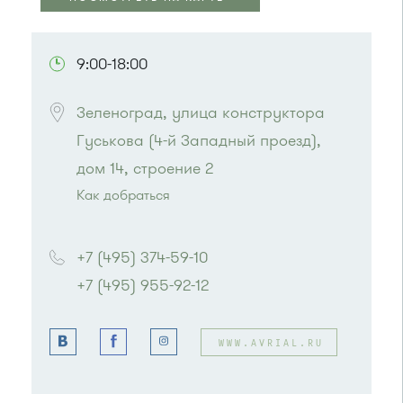
ПОСМОТРЕТЬ НА КАРТЕ
9:00-18:00
Зеленоград, улица конструктора 
Гуськова (4-й Западный проезд), 
дом 14, строение 2
Как добраться
Проезд до остановки
"Северная"
:
Автобусы № 6*, 11, 15, 23, 32, 400, 400э
+7 (495) 374-59-10
или до остановки
"Колледж"
:
+7 (495) 955-92-12
Автобусы № 3, 7, 13
WWW.AVRIAL.RU