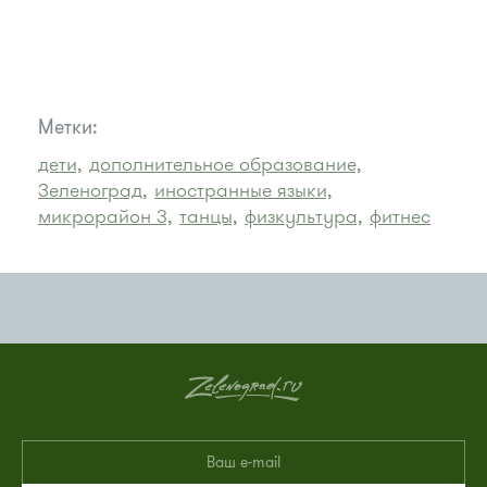
Метки:
дети,
дополнительное образование,
Зеленоград,
иностранные языки,
микрорайон 3,
танцы,
физкультура,
фитнес