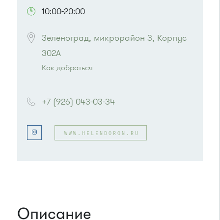
10:00-20:00
Зеленоград, микрорайон 3, Корпус 
302А
Как добраться
Проезд до остановки
"Магазин "Океан""
:
Автобусы № 400, 400э
+7 (926) 043-03-34
или до остановки
"Дом быта"
:
Автобусы № 1, 3, 8, 11, 19, 29, 32. Маршрутки
№ 408м, 476м
WWW.HELENDORON.RU
Описание