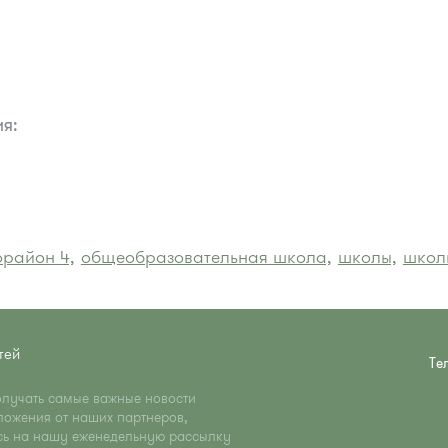
я:
район 4,
общеобразовательная школа,
школы,
школ
тей
Те
олучать самые важные новости
ложения от наших партнеров,
сь на нашу еженедельную рассылку