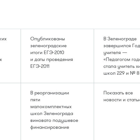
ких
Опубликованы
В Зеленограде
зеленоградские
завершился Го
итоги ЕГЭ-2010
учителя —
х
и даты проведения
«Педагогом год
ЕГЭ-2011
стала учитель 
школ 229 и № 8
В реорганизации
Показать все
пяти
новости и стать
малокомплектных
школ Зеленограда
виновато подушевое
финансирование