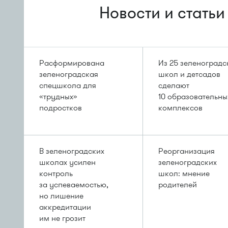
Новости и статьи
Расформирована
Из 25 зеленоградс
зеленоградская
школ и детсадов
спецшкола для
сделают
«трудных»
10 образовательны
подростков
комплексов
В зеленоградских
Реорганизация
школах усилен
зеленоградских
контроль
школ: мнение
за успеваемостью,
родителей
но лишение
аккредитации
им не грозит