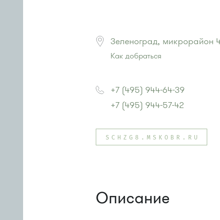
Зеленоград, микрорайон 4
Как добраться
Проезд до остановки
"Дом быта
Автобусы № 1, 3, 8, 11, 19, 29, 
+7 (495) 944-64-39
или до остановки
"Товары для д
+7 (495) 944-57-42
Автобусы № 1, 3, 8, 11, 19, 29, 32,
Маршрутка № 408м, 419м, 476м
SCHZG8.MSKOBR.RU
Описание