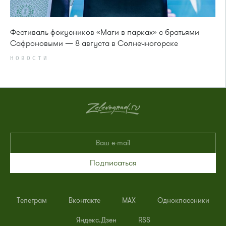
Фестиваль фокусников «Маги в парках» с братьями
Сафроновыми — 8 августа в Солнечногорске
НОВОСТИ
Подписаться
Телеграм
Вконтакте
MAX
Одноклассники
Яндекс.Дзен
RSS