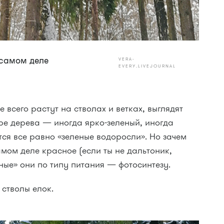
 самом деле
VERA-
EVERY.LIVEJOURNAL
 всего растут на стволах и ветках, выглядят
оре дерева — иногда ярко-зеленый, иногда
ся все равно «зеленые водоросли». Но зачем
амом деле красное (если ты не дальтоник,
еные» они по типу питания — фотосинтезу.
 стволы елок.