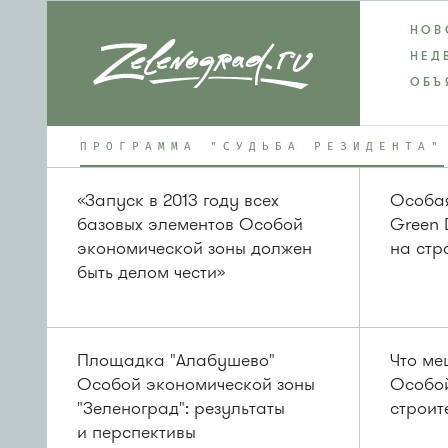
НОВ
НЕД
ОБЪ
ПРОГРАММА "СУДЬБА РЕЗИДЕНТА"
«Запуск в 2013 году всех
Особая
базовых элементов Особой
Green 
экономической зоны должен
на ст
быть делом чести»
Площадка "Алабушево"
Что ме
Особой экономической зоны
Особой
"Зеленоград": результаты
строит
и перспективы