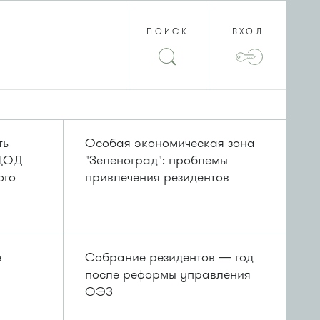
ПОИСК
ВХОД
ть
Особая экономическая зона
 ЦОД
"Зеленоград": проблемы
ого
привлечения резидентов
е
Собрание резидентов — год
после реформы управления
ОЭЗ