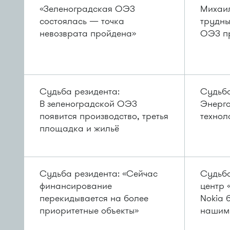
«Зеленоградская ОЭЗ
Михаил
состоялась — точка
трудны
невозврата пройдена»
ОЭЗ пр
Судьба резидента:
Судьба
В зеленоградской ОЭЗ
Энерг
появится производство, третья
технол
площадка и жильё
Судьба резидента: «Сейчас
Судьба
финансирование
центр 
перекидывается на более
Nokia 
приоритетные объекты»
нашим