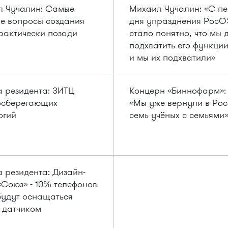
 Чучалин: Самые
Михаил Чучалин: «С пе
е вопросы создания
дня упразднения Рос
актически позади
стало понятно, что мы
подхватить его функци
и мы их подхватили»
 резидента: ЗИТЦ
Концерн «Биннофарм»:
осберегающих
«Мы уже вернули в Ро
огий
семь учёных с семьями
 резидента: Дизайн-
«Союз» - 10% телефонов
будут оснащаться
 датчиком