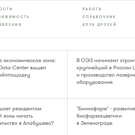
ОСТИ
РАБОТА
ВИЖИМОСТЬ
СПРАВОЧНИК
ЯВЛЕНИЯ
КЛУБ ДРУЗЕЙ
 экономическая зона:
В ОЭЗ начинают строи
Data Center вышел
крупнейший в России
ройплощадку
и производство лазерн
оборудования
шает резидентам
"Биннофарм" - развити
 зоны начать
биофармацевтики
ельство в Алабушево?
в Зеленограде