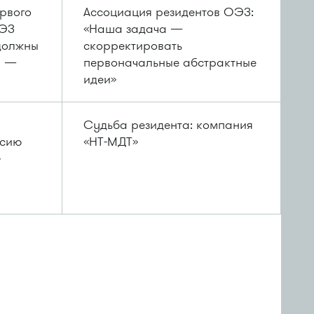
рвого
Ассоциация резидентов ОЭЗ:
ОЭЗ
«Наша задача —
 должны
cкорректировать
и —
первоначальные абстрактные
идеи»
Судьба резидента: компания
ссию
«НТ-МДТ»
»