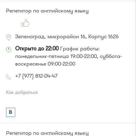
Репетитор по английскому языку
Зеленоград, микрорайон 16, Корпус 1626
Открыто до 22:00
График работы:
понедельник-пятница 19:00-22:00, суббота-
воскресенье 09:00-22:00
+7 (977) 812-04-47
Как добраться
Проезд до остановки
"Корпус 1602"
:
Автобусы № 5, 15, 17, 20, 32.
Маршрутка № 417м, 460м, 479м, 720м
или до остановки
"16-й микрорайон"
:
Автобусы № 5, 15, 17, 20, 22, 32.
Репетитор по английскому языку
Маршрутка № 417м, 460м, 479м, 720м