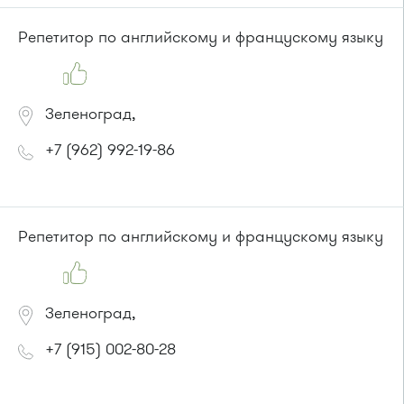
или до остановки
"Панфиловский проспект"
:
Репетитор по английскому и францускому языку
Автобус № 1, 10, 11, 12, 13, 15, 23, 31.
Маршрутка № 128, 409м, 431м, 476м, 720м, 900, 903
Зеленоград,
+7 (962) 992-19-86
Репетитор по английскому и францускому языку
Зеленоград,
+7 (915) 002-80-28