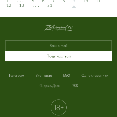
1
...
5
6
7
8
9
10
11
12
13
...
21
Подписаться
Телеграм
Вконтакте
MAX
Одноклассники
Яндекс.Дзен
RSS